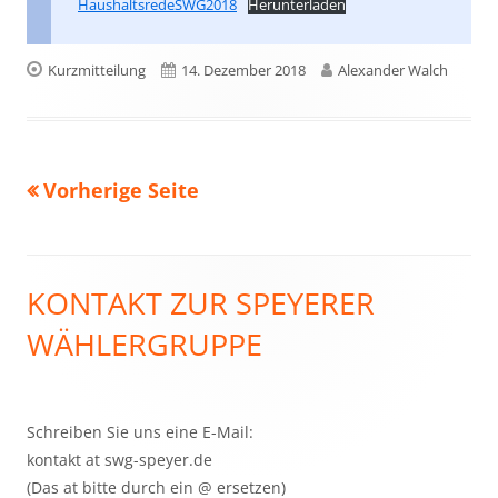
HaushaltsredeSWG2018
Herunterladen
Format
Veröffentlicht
Autor
Kurzmitteilung
14. Dezember 2018
Alexander Walch
am
Vorherige Seite
Seitennummerierung
der
Beiträge
KONTAKT ZUR SPEYERER
Haupt-
WÄHLERGRUPPE
Seitenleiste
Schreiben Sie uns eine E-Mail:
kontakt at swg-speyer.de
(Das at bitte durch ein @ ersetzen)