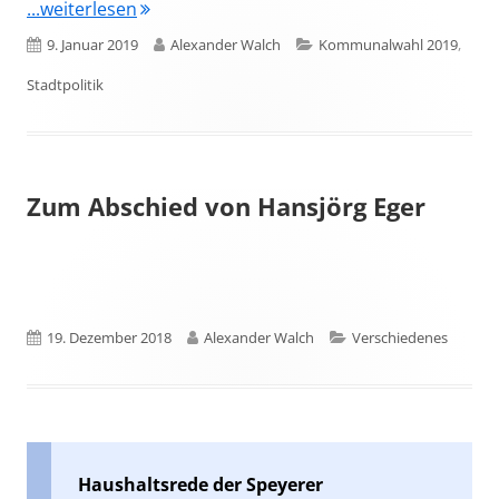
"Kommunalwahl 2019: Speyerer Wählergrup
...weiterlesen
Veröffentlicht
Autor
Kategorien
9. Januar 2019
Alexander Walch
Kommunalwahl 2019
,
am
Stadtpolitik
Zum Abschied von Hansjörg Eger
Veröffentlicht
Autor
Kategorien
19. Dezember 2018
Alexander Walch
Verschiedenes
am
Haushaltsrede der Speyerer