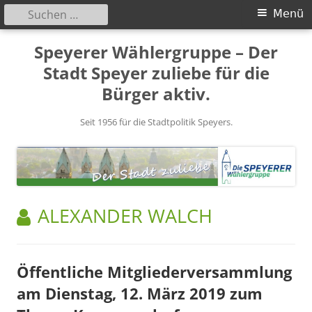
Suchen
Primäres
Menü
nach:
Menü
Springe
Speyerer Wählergruppe – Der
zum
Stadt Speyer zuliebe für die
Inhalt
Bürger aktiv.
Seit 1956 für die Stadtpolitik Speyers.
AUTOR:
ALEXANDER WALCH
Öffentliche Mitgliederversammlung
am Dienstag, 12. März 2019 zum