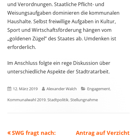
und Verordnungen. Staatliche Pflicht- und
Weisungsaufgaben dominieren die kommunalen
Haushalte. Selbst freiwillige Aufgaben in Kultur,
Sport und Wirtschaftsförderung hängen vom
„goldenen Zügel” des Staates ab. Umdenken ist
erforderlich.
Im Anschluss folgte ein rege Diskussion über
unterschiedliche Aspekte der Stadtratarbeit.
Veröffentlicht
Autor
Kategorien
12. März 2019
Alexander Walch
Engagement
,
am
Kommunalwahl 2019
,
Stadtpolitik
,
Stellungnahme
Vorheriger
Nächster
SWG fragt nach:
Antrag auf Verzicht
Beitragsnavigation