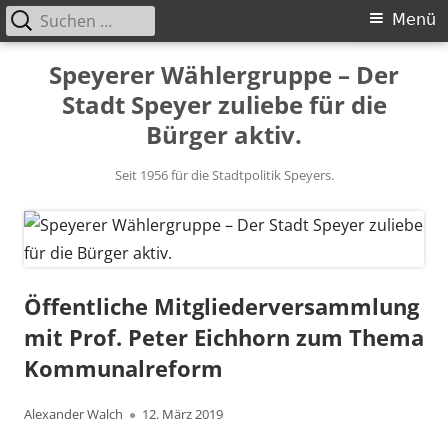
Suchen
Primäres
Menü
nach:
Menü
Springe
Speyerer Wählergruppe – Der
zum
Stadt Speyer zuliebe für die
Inhalt
Bürger aktiv.
Seit 1956 für die Stadtpolitik Speyers.
Öffentliche Mitgliederversammlung
mit Prof. Peter Eichhorn zum Thema
Kommunalreform
Autor
Veröffentlicht
Alexander Walch
12. März 2019