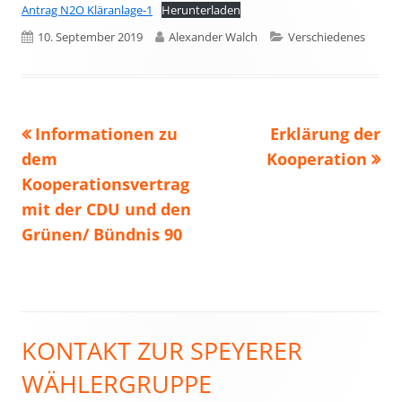
Antrag N2O Kläranlage-1
Herunterladen
Veröffentlicht
Autor
Kategorien
10. September 2019
Alexander Walch
Verschiedenes
am
Vorheriger
Nächster
Informationen zu
Erklärung der
Beitragsnavigation
Beitrag:
Beitrag
dem
Kooperation
Kooperationsvertrag
mit der CDU und den
Grünen/ Bündnis 90
KONTAKT ZUR SPEYERER
Haupt-
WÄHLERGRUPPE
Seitenleiste