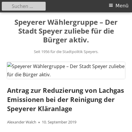
Suchen
Primäres
Menü
nach:
Menü
Springe
Speyerer Wählergruppe – Der
zum
Stadt Speyer zuliebe für die
Inhalt
Bürger aktiv.
Seit 1956 für die Stadtpolitik Speyers.
Antrag zur Reduzierung von Lachgas
Emissionen bei der Reinigung der
Speyerer Kläranlage
Autor
Veröffentlicht
Alexander Walch
10. September 2019