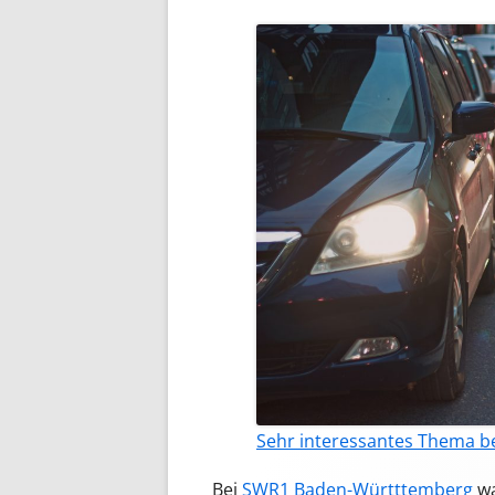
Sehr interessantes Thema be
Bei
SWR1 Baden-Württtemberg
wa