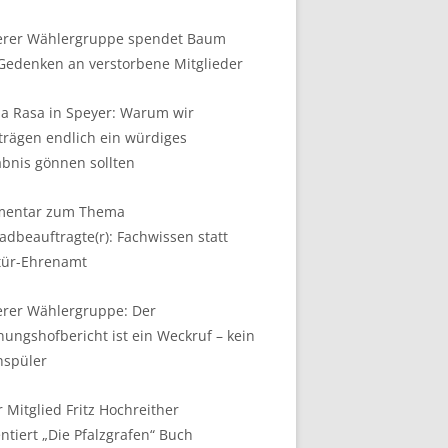
erer Wählergruppe spendet Baum
Gedenken an verstorbene Mitglieder
a Rasa in Speyer: Warum wir
trägen endlich ein würdiges
bnis gönnen sollten
entar zum Thema
adbeauftragte(r): Fachwissen statt
tür-Ehrenamt
erer Wählergruppe: Der
ungshofbericht ist ein Weckruf – kein
hspüler
 Mitglied Fritz Hochreither
ntiert „Die Pfalzgrafen“ Buch