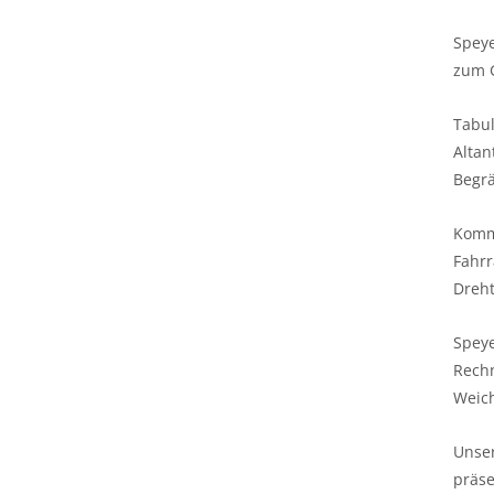
Spey
zum 
Tabul
Altan
Begrä
Komm
Fahrr
Dreh
Spey
Rechn
Weic
Unser
präse