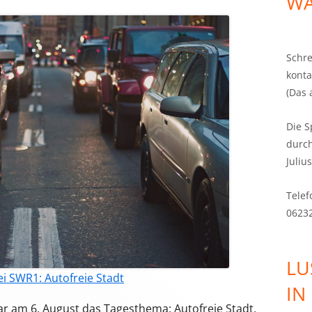
WÄ
KULTUR
BILDUNGSSTANDORT
Schre
konta
INTEGRATION FÖRDERN
(Das 
STADTGESELLSCHAFT FÜR ALLE
GENERATIONEN
Die S
durc
VERKEHR
Juliu
NAHVERSORGUNG
Telef
0623
LU
i SWR1: Autofreie Stadt
IN
r am 6. August das Tagesthema: Autofreie Stadt.