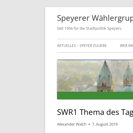
Springe
Speyerer Wählergrupp
zum
Inhalt
Seit 1956 für die Stadtpolitik Speyers.
Primäres
AKTUELLES – SPEYER ZULIEBE
WER WI
Menü
FRAKT
VORS
MITGL
SATZ
GESCH
SWR1 Thema des Tage
Autor
Veröffentlicht
Alexander Walch
7. August 2019
am