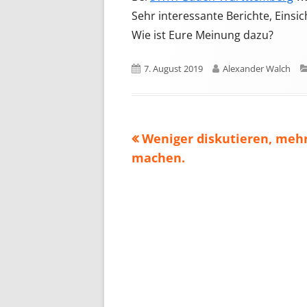
Sehr interessante Berichte, Eins
Wie ist Eure Meinung dazu?
Veröffentlicht
Autor
7. August 2019
Alexander Walch
am
Vorheriger
Weniger diskutieren, meh
Beitragsnavigation
Beitrag:
machen.