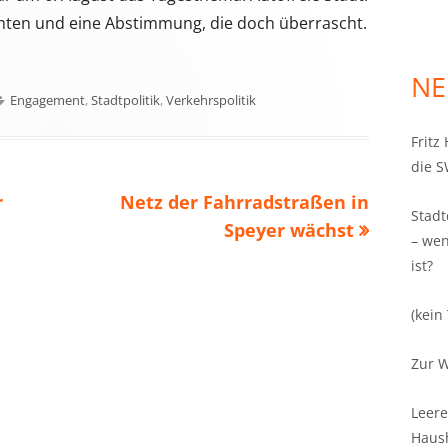
ichten und eine Abstimmung, die doch überrascht.
NE
Kategorien
Engagement
,
Stadtpolitik
,
Verkehrspolitik
Fritz
die S
Nächster
r
Netz der Fahrradstraßen in
Stadt
Beitrag
Speyer wächst
– wen
ist?
(kein 
Zur W
Leere
Haush