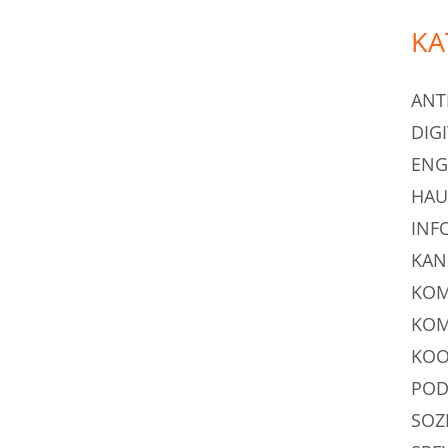
KA
ANT
DIG
ENG
HAU
INF
KAN
KOM
KOM
KOO
POD
SOZ