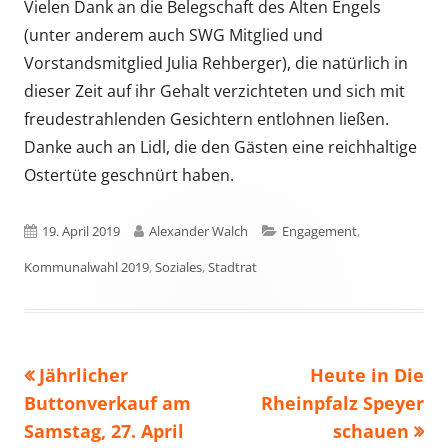
Vielen Dank an die Belegschaft des Alten Engels
(unter anderem auch SWG Mitglied und
Vorstandsmitglied Julia Rehberger), die natürlich in
dieser Zeit auf ihr Gehalt verzichteten und sich mit
freudestrahlenden Gesichtern entlohnen ließen.
Danke auch an Lidl, die den Gästen eine reichhaltige
Ostertüte geschnürt haben.
Veröffentlicht
Autor
Kategorien
19. April 2019
Alexander Walch
Engagement
,
am
Kommunalwahl 2019
,
Soziales
,
Stadtrat
Vorheriger
Nächster
Jährlicher
Heute in Die
Beitragsnavigation
Beitrag:
Beitrag
Buttonverkauf am
Rheinpfalz Speyer
Samstag, 27. April
schauen