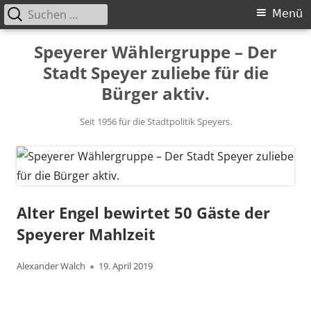
Suchen
Primäres
Menü
nach:
Menü
Springe
Speyerer Wählergruppe – Der
zum
Stadt Speyer zuliebe für die
Inhalt
Bürger aktiv.
Seit 1956 für die Stadtpolitik Speyers.
Alter Engel bewirtet 50 Gäste der
Speyerer Mahlzeit
Autor
Veröffentlicht
Alexander Walch
19. April 2019
am