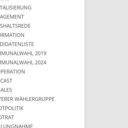
ITALISIERUNG
AGEMENT
SHALTSREDE
ORMATION
DIDATENLISTE
MUNALWAHL 2019
MUNALWAHL 2024
PERATION
CAST
IALES
YERER WÄHLERGRUPPE
DTPOLITIK
DTRAT
LLUNGNAHME