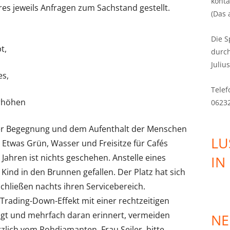
konta
res jeweils Anfragen zum Sachstand gestellt.
KULTUR
(Das 
BILDUNGSSTANDORT
Die S
t,
durc
INTEGRATION FÖRDERN
Juliu
es,
STADTGESELLSCHAFT FÜR ALLE
Telef
GENERATIONEN
erhöhen
0623
VERKEHR
 der Begegnung und dem Aufenthalt der Menschen
NAHVERSORGUNG
LU
Etwas Grün, Wasser und Freisitze für Cafés
 Jahren ist nichts geschehen. Anstelle eines
IN
Kind in den Brunnen gefallen. Der Platz hat sich
chließen nachts ihren Servicebereich.
Trading-Down-Effekt mit einer rechtzeitigen
gt und mehrfach daran erinnert, vermeiden
NE
zlich vom Rohdiamanten. Frau Seiler, bitte