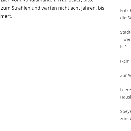
zum Strahlen und warten nicht acht Jahren, bis
Fritz
mmert.
die S
Stadt
– wen
ist?
(kein 
Zur W
Leere
Haush
Spey
zum 