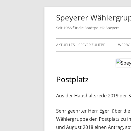
Springe
Speyerer Wählergrupp
zum
Inhalt
Seit 1956 für die Stadtpolitik Speyers.
Primäres
AKTUELLES – SPEYER ZULIEBE
WER WI
Menü
FRAKT
VORS
Postplatz
MITGL
SATZ
Aus der Haushaltsrede 2019 der
GESCH
Sehr geehrter Herr Eger, über die
Wählergruppe den Postplatz zu 
und August 2018 einen Antrag, so