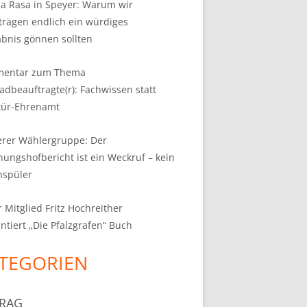
a Rasa in Speyer: Warum wir
trägen endlich ein würdiges
bnis gönnen sollten
entar zum Thema
adbeauftragte(r): Fachwissen statt
tür-Ehrenamt
erer Wählergruppe: Der
ungshofbericht ist ein Weckruf – kein
hspüler
 Mitglied Fritz Hochreither
ntiert „Die Pfalzgrafen“ Buch
TEGORIEN
RAG