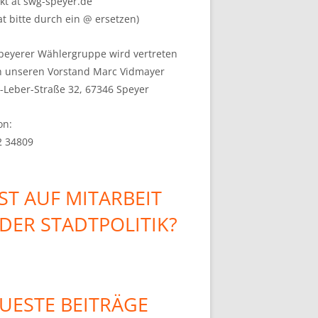
kt at swg-speyer.de
at bitte durch ein @ ersetzen)
peyerer Wählergruppe wird vertreten
h unseren Vorstand Marc Vidmayer
s-Leber-Straße 32, 67346 Speyer
on:
2 34809
ST AUF MITARBEIT
 DER STADTPOLITIK?
UESTE BEITRÄGE