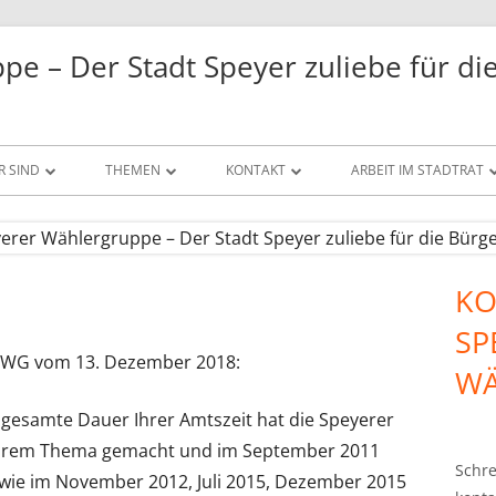
e – Der Stadt Speyer zuliebe für die
R SIND
THEMEN
KONTAKT
ARBEIT IM STADTRAT
ION
POLITIK
IMPRESSUM
ANFRAGEN
TAND
PERSPEKTIVE FÜR DAS SPEYERER
DATENSCHUTZ
ANTRÄGE
KO
STADTBILD
Ha
IEDER AUSSCHÜSSE
DATENSCHUTZ INSTAGRAM
SP
ATTRAKTIVE WIRTSCHAFT
Sei
UNG
 SWG vom 13. Dezember 2018:
WÄ
WALD
ICHTE
 gesamte Dauer Ihrer Amtszeit hat die Speyerer
FAMILIEN
ihrem Thema gemacht und im September 2011
Schre
EHRENAMTLICHES ENGAGEMENT
wie im November 2012, Juli 2015, Dezember 2015