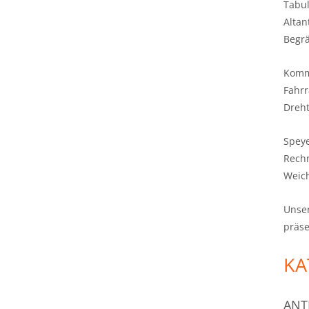
Tabul
Altan
Begrä
Komm
Fahrr
Dreh
Spey
Rechn
Weic
Unser
präse
KA
ANT