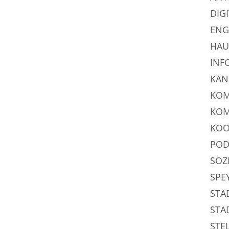
DIG
ENG
HAU
INF
KAN
KOM
KOM
KOO
POD
SOZ
SPE
STA
STA
STE